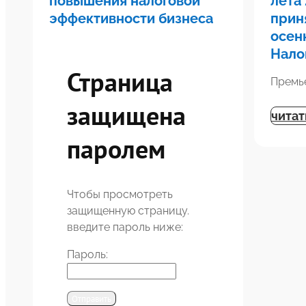
повышения налоговой
лета 
эффективности бизнеса
прин
осен
Нало
Страница
Премь
защищена
читат
паролем
Чтобы просмотреть
защищенную страницу.
введите пароль ниже:
Пароль:
Отправить