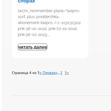
спорах
[wcm_nonmember plans="taxpro-
surf, plus-podderzhka,
abonement-taxpro, r-c-113032302,
pnk-36-10-2022, pnk-72-10-2022,
pnk-36-01-2023,...
читать далее
Страница 4 из 5
« Первая
«
...
3
4
5
»