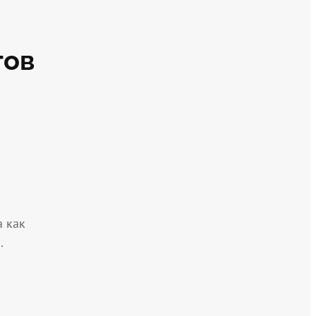
тов
 как
.