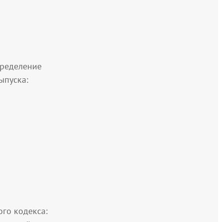
пределение
ыпуска:
го кодекса: