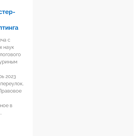
стер-
лтинга
ча с
х наук
логового
чуриным
рь 2023
переулок,
Правовое
ное в
.