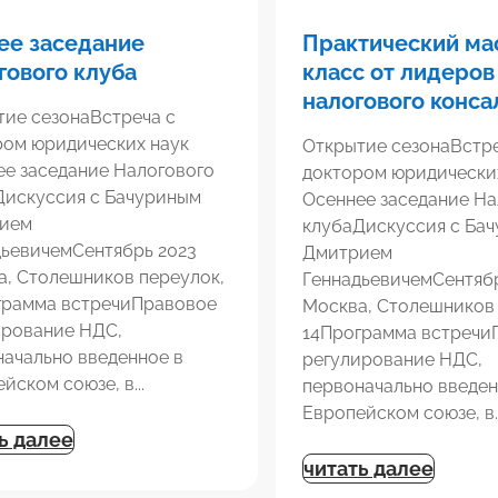
ее заседание
Практический ма
гового клуба
класс от лидеров
налогового конса
тие сезонаВстреча с
ром юридических наук
Открытие сезонаВстре
ее заседание Налогового
доктором юридически
Дискуссия с Бачуриным
Осеннее заседание На
ием
клубаДискуссия с Ба
дьевичемСентябрь 2023
Дмитрием
а, Столешников переулок,
ГеннадьевичемСентяб
грамма встречиПравовое
Москва, Столешников 
ирование НДС,
14Программа встречи
начально введенное в
регулирование НДС,
йском союзе, в...
первоначально введен
Европейском союзе, в..
ь далее
читать далее