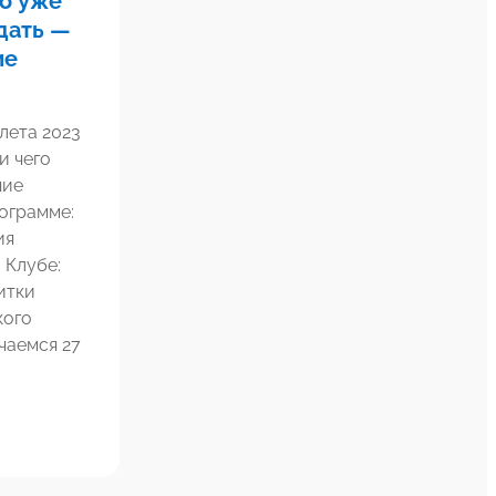
то уже
дать —
ие
лета 2023
и чего
ние
ограмме:
ия
 Клубе:
итки
кого
чаемся 27