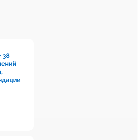
 38
шений
,
ндации