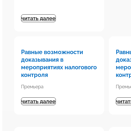
читать далее
Равные возможности
Равн
доказывания в
дока
мероприятиях налогового
меро
контроля
конт
Премьера
Премь
читать далее
читат