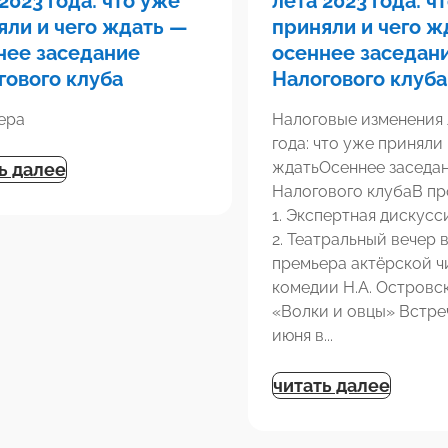
2023 года: что уже
лета 2023 года: ч
яли и чего ждать —
приняли и чего ж
нее заседание
осеннее заседан
гового клуба
Налогового клуба
ера
Налоговые изменения 
года: что уже приняли 
ждатьОсеннее заседа
ь далее
Налогового клубаВ пр
1. Экспертная дискусс
2. Театральный вечер в
премьера актёрской ч
комедии Н.А. Островс
«Волки и овцы» Встре
июня в...
читать далее