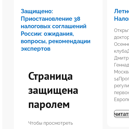
Защищено:
Летн
Приостановление 38
Нало
налоговых соглашений
Откры
России: ожидания,
докто
вопросы, рекомендации
Осенн
экспертов
клуба
Дмитр
Генна
Страница
Москв
14Про
защищена
регул
перво
паролем
Европе
читат
Чтобы просмотреть