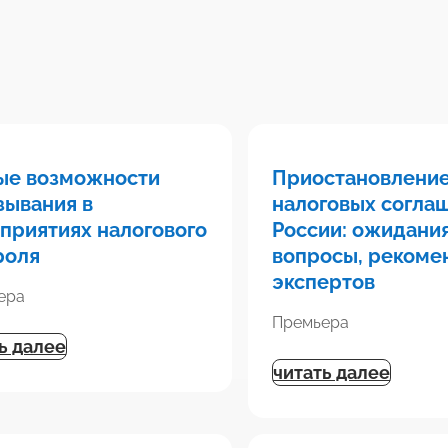
ые возможности
Приостановление
зывания в
налоговых согла
приятиях налогового
России: ожидания
роля
вопросы, рекоме
экспертов
ера
Премьера
ь далее
читать далее