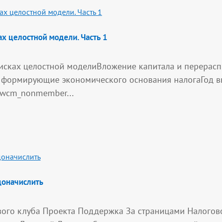
х целостной модели. Часть 1
исках целостной моделиВложение капитала и перерас
не формирующие экономического основания налогаГод в
[wcm_nonmember...
доначислить
вого клуба Проекта Поддержка За страницами Налогово