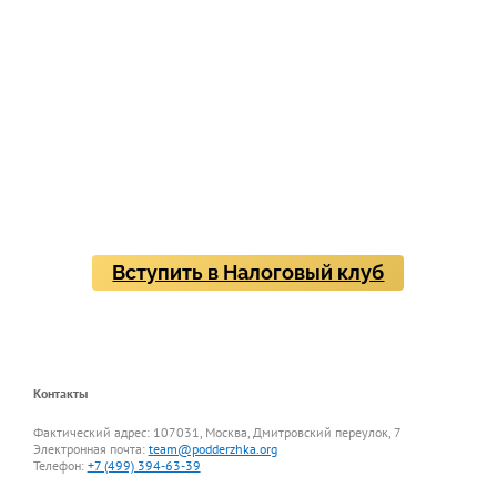
которых право — это
E
E
E
Ценность
Личная
Возможность
миссия
созидать
Вступить в Налоговый клуб
Контакты
Фактический адрес: 107031, Москва, Дмитровский переулок, 7
Электронная почта:
team@podderzhka.org
Телефон:
+7 (499) 394-63-39